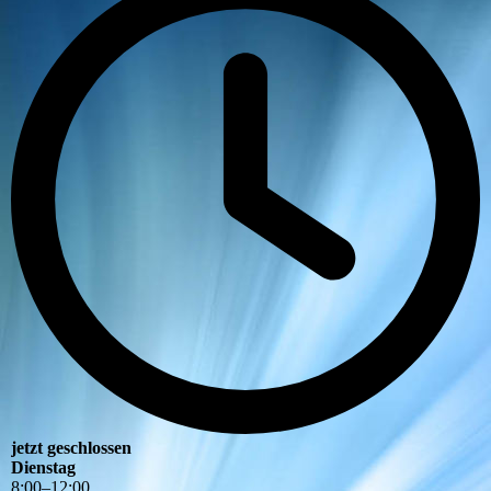
jetzt geschlossen
Dienstag
8
:
00
–
12
:
00