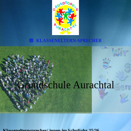
KLASSENELTERN-SPRECHER
Grundschule Aurachtal
Klassenelternsprecher/-innen im Schuljahr 25/26