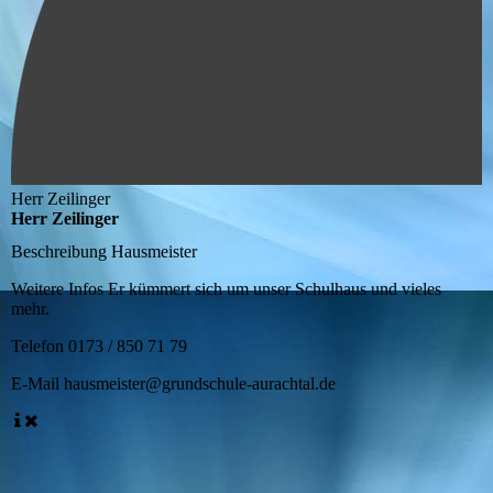
Herr Zeilinger
Herr Zeilinger
Beschreibung
Hausmeister
Weitere Infos
Er kümmert sich um unser Schulhaus und vieles
mehr.
Telefon
0173 / 850 71 79
E-Mail
hausmeister@grundschule-aurachtal.de