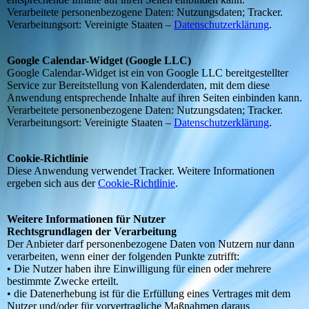
Verarbeitete personenbezogene Daten: Nutzungsdaten; Tracker.
Verarbeitungsort: Vereinigte Staaten –
Datenschutzerklärung
.
Google Calendar-Widget (Google LLC)
Google Calendar-Widget ist ein von Google LLC bereitgestellter
Service zur Bereitstellung von Kalenderdaten, mit dem diese
Anwendung entsprechende Inhalte auf ihren Seiten einbinden kann.
Verarbeitete personenbezogene Daten: Nutzungsdaten; Tracker.
Verarbeitungsort: Vereinigte Staaten –
Datenschutzerklärung
.
Cookie-Richtlinie
Diese Anwendung verwendet Tracker. Weitere Informationen
ergeben sich aus der
Cookie-Richtlinie
.
Weitere Informationen für Nutzer
Rechtsgrundlagen der Verarbeitung
Der Anbieter darf personenbezogene Daten von Nutzern nur dann
verarbeiten, wenn einer der folgenden Punkte zutrifft:
• Die Nutzer haben ihre Einwilligung für einen oder mehrere
bestimmte Zwecke erteilt.
• die Datenerhebung ist für die Erfüllung eines Vertrages mit dem
Nutzer und/oder für vorvertragliche Maßnahmen daraus