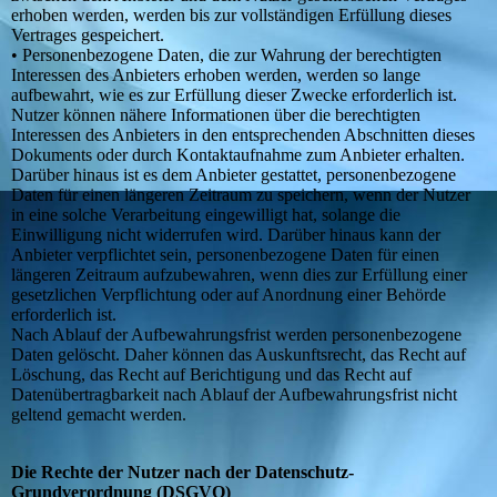
erhoben werden, werden bis zur vollständigen Erfüllung dieses
Vertrages gespeichert.
• Personenbezogene Daten, die zur Wahrung der berechtigten
Interessen des Anbieters erhoben werden, werden so lange
aufbewahrt, wie es zur Erfüllung dieser Zwecke erforderlich ist.
Nutzer können nähere Informationen über die berechtigten
Interessen des Anbieters in den entsprechenden Abschnitten dieses
Dokuments oder durch Kontaktaufnahme zum Anbieter erhalten.
Darüber hinaus ist es dem Anbieter gestattet, personenbezogene
Daten für einen längeren Zeitraum zu speichern, wenn der Nutzer
in eine solche Verarbeitung eingewilligt hat, solange die
Einwilligung nicht widerrufen wird. Darüber hinaus kann der
Anbieter verpflichtet sein, personenbezogene Daten für einen
längeren Zeitraum aufzubewahren, wenn dies zur Erfüllung einer
gesetzlichen Verpflichtung oder auf Anordnung einer Behörde
erforderlich ist.
Nach Ablauf der Aufbewahrungsfrist werden personenbezogene
Daten gelöscht. Daher können das Auskunftsrecht, das Recht auf
Löschung, das Recht auf Berichtigung und das Recht auf
Datenübertragbarkeit nach Ablauf der Aufbewahrungsfrist nicht
geltend gemacht werden.
Die Rechte der Nutzer nach der Datenschutz-
Grundverordnung (DSGVO)