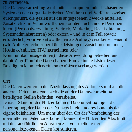
zu vermeiden.
Die Datenverarbeitung wird mittels Computern oder IT-basierten
Systemen nach organisatorischen Verfahren und Verfahrensweisen
durchgeführt, die gezielt auf die angegebenen Zwecke abstellen.
Zusätzlich zum Verantwortlichen könnten auch andere Personen
intern (Personalverwaltung, Vertrieb, Marketing, Rechtsabteilung,
Systemadministratoren) oder extern – und in dem Fall soweit
erforderlich, vom Verantwortlichen als Auftragsverarbeiter benannt
(wie Anbieter technischer Dienstleistungen, Zustellunternehmen,
Hosting-Anbieter, IT-Unternehmen oder
Kommunikationsagenturen) - diese Anwendung betreiben und
damit Zugriff auf die Daten haben. Eine aktuelle Liste dieser
Beteiligten kann jederzeit vom Anbieter verlangt werden.
Ort
Die Daten werden in der Niederlassung des Anbieters und an allen
anderen Orten, an denen sich die an der Datenverarbeitung
beteiligten Stellen befinden, verarbeitet.
Je nach Standort der Nutzer können Datenübertragungen die
Übertragung der Daten des Nutzers in ein anderes Land als das
eigene beinhalten. Um mehr über den Ort der Verarbeitung der
übermittelten Daten zu erfahren, können die Nutzer den Abschnitt
mit den ausführlichen Angaben zur Verarbeitung der
personenbezogenen Daten konsultieren.