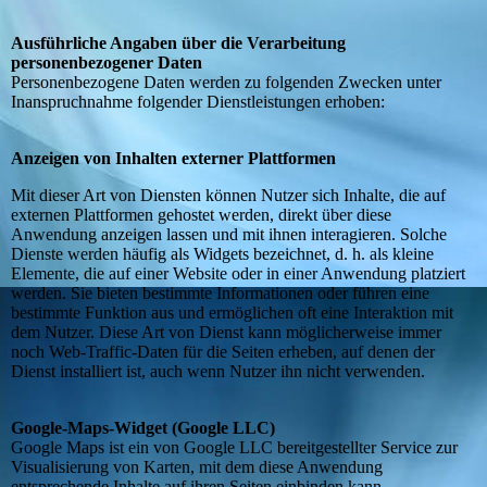
Ausführliche Angaben über die Verarbeitung
personenbezogener Daten
Personenbezogene Daten werden zu folgenden Zwecken unter
Inanspruchnahme folgender Dienstleistungen erhoben:
Anzeigen von Inhalten externer Plattformen
Mit dieser Art von Diensten können Nutzer sich Inhalte, die auf
externen Plattformen gehostet werden, direkt über diese
Anwendung anzeigen lassen und mit ihnen interagieren. Solche
Dienste werden häufig als Widgets bezeichnet, d. h. als kleine
Elemente, die auf einer Website oder in einer Anwendung platziert
werden. Sie bieten bestimmte Informationen oder führen eine
bestimmte Funktion aus und ermöglichen oft eine Interaktion mit
dem Nutzer. Diese Art von Dienst kann möglicherweise immer
noch Web-Traffic-Daten für die Seiten erheben, auf denen der
Dienst installiert ist, auch wenn Nutzer ihn nicht verwenden.
Google-Maps-Widget (Google LLC)
Google Maps ist ein von Google LLC bereitgestellter Service zur
Visualisierung von Karten, mit dem diese Anwendung
entsprechende Inhalte auf ihren Seiten einbinden kann.