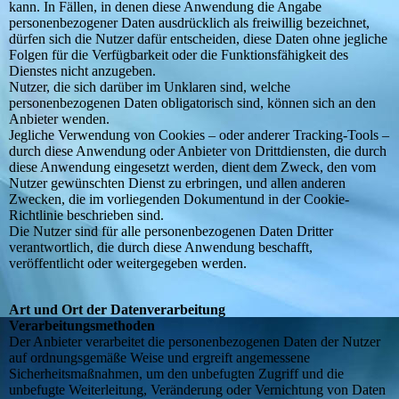
kann. In Fällen, in denen diese Anwendung die Angabe
personenbezogener Daten ausdrücklich als freiwillig bezeichnet,
dürfen sich die Nutzer dafür entscheiden, diese Daten ohne jegliche
Folgen für die Verfügbarkeit oder die Funktionsfähigkeit des
Dienstes nicht anzugeben.
Nutzer, die sich darüber im Unklaren sind, welche
personenbezogenen Daten obligatorisch sind, können sich an den
Anbieter wenden.
Jegliche Verwendung von Cookies – oder anderer Tracking-Tools –
durch diese Anwendung oder Anbieter von Drittdiensten, die durch
diese Anwendung eingesetzt werden, dient dem Zweck, den vom
Nutzer gewünschten Dienst zu erbringen, und allen anderen
Zwecken, die im vorliegenden Dokumentund in der Cookie-
Richtlinie beschrieben sind.
Die Nutzer sind für alle personenbezogenen Daten Dritter
verantwortlich, die durch diese Anwendung beschafft,
veröffentlicht oder weitergegeben werden.
Art und Ort der Datenverarbeitung
Verarbeitungsmethoden
Der Anbieter verarbeitet die personenbezogenen Daten der Nutzer
auf ordnungsgemäße Weise und ergreift angemessene
Sicherheitsmaßnahmen, um den unbefugten Zugriff und die
unbefugte Weiterleitung, Veränderung oder Vernichtung von Daten