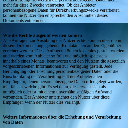
mehr für diese Zwecke verarbeitet. Ob der Anbieter
personenbezogene Daten für Direktwerbungszwecke verarbeitet,
können die Nutzer den entsprechenden Abschnitten dieses
Dokuments entnehmen.
Wie die Rechte ausgeübt werden können
Alle Anfragen zur Ausübung der Nutzerrechte können über die in
diesem Dokument angegebenen Kontaktdaten an den Eigentümer
gerichtet werden. Diese Anfragen können kostenlos gestellt werden
und werden vom Anbieter so früh wie möglich, spätestens
innerhalb eines Monats, beantwortet und den Nutzern die gesetzlich
vorgeschriebenen Informationen zur Verfügung gestellt. Jede
Berichtigung oder Löschung personenbezogener Daten oder die
Einschränkung der Verarbeitung teilt der Anbieter allen
Empfängern, denen personenbezogene Daten offengelegt wurden,
mit, falls es welche gibt. Es sei denn, dies erweist sich als
unmöglich oder ist mit einem unverhältnismäßigen Aufwand
verbunden. Der Anbieter unterrichtet den Nutzer über diese
Empfänger, wenn der Nutzer dies verlangt.
Weitere Informationen über die Erhebung und Verarbeitung
von Daten