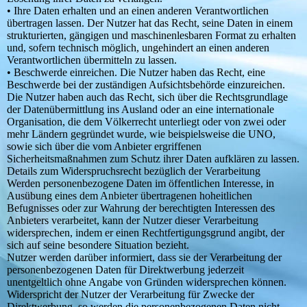
• Ihre Daten erhalten und an einen anderen Verantwortlichen
übertragen lassen. Der Nutzer hat das Recht, seine Daten in einem
strukturierten, gängigen und maschinenlesbaren Format zu erhalten
und, sofern technisch möglich, ungehindert an einen anderen
Verantwortlichen übermitteln zu lassen.
• Beschwerde einreichen. Die Nutzer haben das Recht, eine
Beschwerde bei der zuständigen Aufsichtsbehörde einzureichen.
Die Nutzer haben auch das Recht, sich über die Rechtsgrundlage
der Datenübermittlung ins Ausland oder an eine internationale
Organisation, die dem Völkerrecht unterliegt oder von zwei oder
mehr Ländern gegründet wurde, wie beispielsweise die UNO,
sowie sich über die vom Anbieter ergriffenen
Sicherheitsmaßnahmen zum Schutz ihrer Daten aufklären zu lassen.
Details zum Widerspruchsrecht bezüglich der Verarbeitung
Werden personenbezogene Daten im öffentlichen Interesse, in
Ausübung eines dem Anbieter übertragenen hoheitlichen
Befugnisses oder zur Wahrung der berechtigten Interessen des
Anbieters verarbeitet, kann der Nutzer dieser Verarbeitung
widersprechen, indem er einen Rechtfertigungsgrund angibt, der
sich auf seine besondere Situation bezieht.
Nutzer werden darüber informiert, dass sie der Verarbeitung der
personenbezogenen Daten für Direktwerbung jederzeit
unentgeltlich ohne Angabe von Gründen widersprechen können.
Widerspricht der Nutzer der Verarbeitung für Zwecke der
Direktwerbung, so werden die personenbezogenen Daten nicht